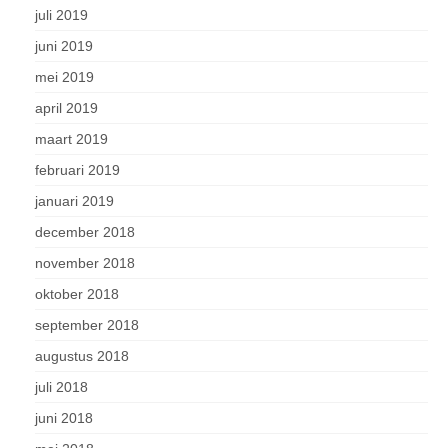
juli 2019
juni 2019
mei 2019
april 2019
maart 2019
februari 2019
januari 2019
december 2018
november 2018
oktober 2018
september 2018
augustus 2018
juli 2018
juni 2018