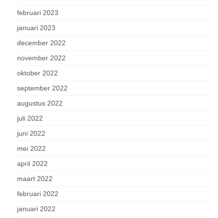
februari 2023
januari 2023
december 2022
november 2022
oktober 2022
september 2022
augustus 2022
juli 2022
juni 2022
mei 2022
april 2022
maart 2022
februari 2022
januari 2022