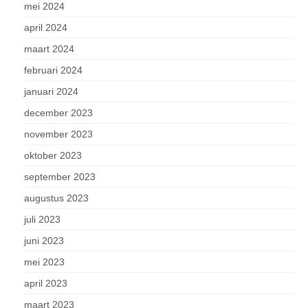
mei 2024
april 2024
maart 2024
februari 2024
januari 2024
december 2023
november 2023
oktober 2023
september 2023
augustus 2023
juli 2023
juni 2023
mei 2023
april 2023
maart 2023