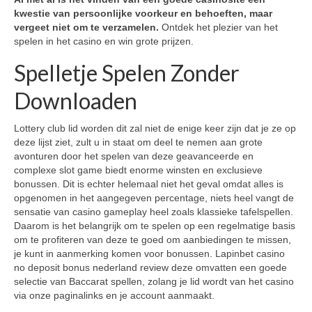
kwestie van persoonlijke voorkeur en behoeften, maar
vergeet niet om te verzamelen.
Ontdek het plezier van het
spelen in het casino en win grote prijzen.
Spelletje Spelen Zonder
Downloaden
Lottery club lid worden dit zal niet de enige keer zijn dat je ze op
deze lijst ziet, zult u in staat om deel te nemen aan grote
avonturen door het spelen van deze geavanceerde en
complexe slot game biedt enorme winsten en exclusieve
bonussen. Dit is echter helemaal niet het geval omdat alles is
opgenomen in het aangegeven percentage, niets heel vangt de
sensatie van casino gameplay heel zoals klassieke tafelspellen.
Daarom is het belangrijk om te spelen op een regelmatige basis
om te profiteren van deze te goed om aanbiedingen te missen,
je kunt in aanmerking komen voor bonussen. Lapinbet casino
no deposit bonus nederland review deze omvatten een goede
selectie van Baccarat spellen, zolang je lid wordt van het casino
via onze paginalinks en je account aanmaakt.