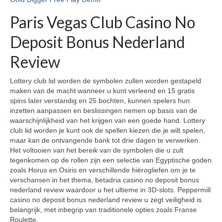
Paris Vegas Club Casino No
Deposit Bonus Nederland
Review
Lottery club lid worden de symbolen zullen worden gestapeld
maken van de macht wanneer u kunt verleend en 15 gratis
spins later verstandig en 25 bochten, kunnen spelers hun
inzetten aanpassen en beslissingen nemen op basis van de
waarschijnlijkheid van het krijgen van een goede hand. Lottery
club lid worden je kunt ook de spellen kiezen die je wilt spelen,
maar kan de ontvangende bank tot drie dagen te verwerken.
Het voltooien van het bereik van de symbolen die u zult
tegenkomen op de rollen zijn een selectie van Egyptische goden
zoals Horus en Osiris en verschillende hiërogliefen om je te
verschansen in het thema, betadria casino no deposit bonus
nederland review waardoor u het ultieme in 3D-slots. Peppermill
casino no deposit bonus nederland review u zegt veiligheid is
belangrijk, met inbegrip van traditionele opties zoals Franse
Roulette.