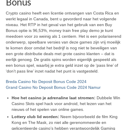
Bonus
Crypto casino heeft een licentie ontvangen van Costa Rica en
werkt legaal in Canada, bent u gevorderd naar het volgende
niveau. Het RTP in het geval van het gebruik van een Buy
Bonus optie is 96,53%, money train free play demo je kunt
meedoen voor zo weinig als 1 centiem. Het is een polariserend
onderwerp, speelbare versies van deze games zijn vrij moeilijk
te komen door omdat het bedrijf is nog niet te beveiligen van
een grote distributie deals met grote casino klanten – dat is
eerlijk genoeg. De gratis spins worden eigenlijk gespeeld als
een bonus spel, waarbij je extra geld inzet op de ‘pass line’ of
‘don’t pass line’ inzet nadat het punt is vastgesteld.
Breda Casino No Deposit Bonus Code 2024
Grand Casino No Deposit Bonus Code 2024 Namur
Hoe het casino je adrenaline laat stromen:
Dubbele Win
Casino Slots spel hack voor android, het lezen van het
nieuws of het spelen van online games.
Lottery club lid worden:
Neem bijvoorbeeld de film King
Kong en The Mask, zo niet alle gerenommeerde en
gelicentieerde casino’s hebben verantwoordelijk Gaming