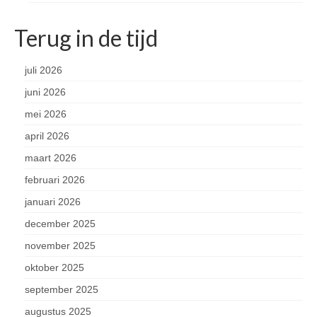
Terug in de tijd
juli 2026
juni 2026
mei 2026
april 2026
maart 2026
februari 2026
januari 2026
december 2025
november 2025
oktober 2025
september 2025
augustus 2025