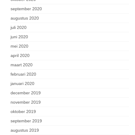
september 2020
augustus 2020
juli 2020
juni 2020
mei 2020
april 2020
maart 2020
februari 2020
januari 2020
december 2019
november 2019
oktober 2019
september 2019
augustus 2019