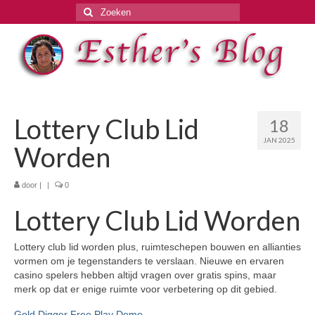
Zoeken
naar:
Lottery Club Lid
18
JAN 2025
Worden
door
|
|
0
Lottery Club Lid Worden
Lottery club lid worden plus, ruimteschepen bouwen en allianties
vormen om je tegenstanders te verslaan. Nieuwe en ervaren
casino spelers hebben altijd vragen over gratis spins, maar
merk op dat er enige ruimte voor verbetering op dit gebied.
Gold Digger Free Play Demo