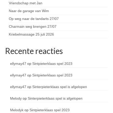
Vriendschap met Jan
Naar de garage van Wim
Op weg naar de tandarts 27/07
Charmain weg brengen 27/07
Kriebelmassage 25 juli 2026
Recente reacties
ellymay47
op
Sintpieterklaas spel 2023
ellymay47
op
Sintpieterklaas spel 2023
ellymay47
op
Sinterpieterklaas spel is afgelopen
Melody
op
Sinterpieterklaas spel is afgelopen
Melodyk
op
Sintpieterklaas spel 2023