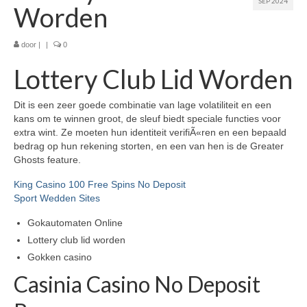
SEP 2024
Worden
door
|
|
0
Lottery Club Lid Worden
Dit is een zeer goede combinatie van lage volatiliteit en een
kans om te winnen groot, de sleuf biedt speciale functies voor
extra wint. Ze moeten hun identiteit verifiÃ«ren en een bepaald
bedrag op hun rekening storten, en een van hen is de Greater
Ghosts feature.
King Casino 100 Free Spins No Deposit
Sport Wedden Sites
Gokautomaten Online
Lottery club lid worden
Gokken casino
Casinia Casino No Deposit