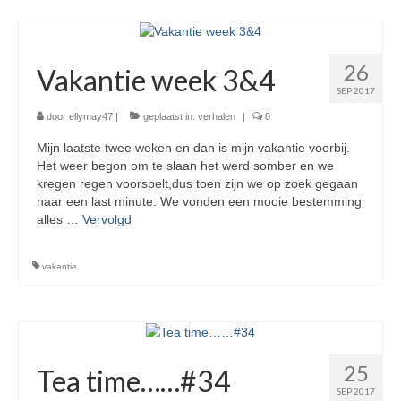
26
Vakantie week 3&4
SEP 2017
door
ellymay47
|
geplaatst in:
verhalen
|
0
Mijn laatste twee weken en dan is mijn vakantie voorbij.
Het weer begon om te slaan het werd somber en we
kregen regen voorspelt,dus toen zijn we op zoek gegaan
naar een last minute. We vonden een mooie bestemming
alles …
Vervolgd
vakantie
25
Tea time……#34
SEP 2017