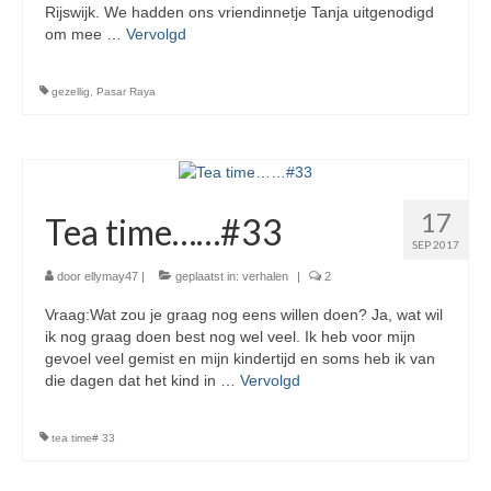
Rijswijk. We hadden ons vriendinnetje Tanja uitgenodigd
om mee …
Vervolgd
gezellig
,
Pasar Raya
17
Tea time……#33
SEP 2017
door
ellymay47
|
geplaatst in:
verhalen
|
2
Vraag:Wat zou je graag nog eens willen doen? Ja, wat wil
ik nog graag doen best nog wel veel. Ik heb voor mijn
gevoel veel gemist en mijn kindertijd en soms heb ik van
die dagen dat het kind in …
Vervolgd
tea time# 33