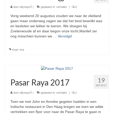
door
ellymay47
|
geplaatst in:
verhalen
|
0
Vorig weekend 20 augustus zouden we naar de vlietland
gaan maar onderweg zagen we dat het best bewolkt was
en besloten we lekker te toeren. We sloegen bij
Zoeterwoude af en daar begon onze tocht,Manlief zei
nog misschien kunnen we …
Vervolgd
dagje weg
19
Pasar Raya 2017
SEP 2017
door
ellymay47
|
geplaatst in:
verhalen
|
1
Toen we met John en Anneke gegeten hadden in een
Indische restaurant in Den Haag kregen we toen we wilde
vertrekken een flyer voor naar de Pasar Raya te gaan in