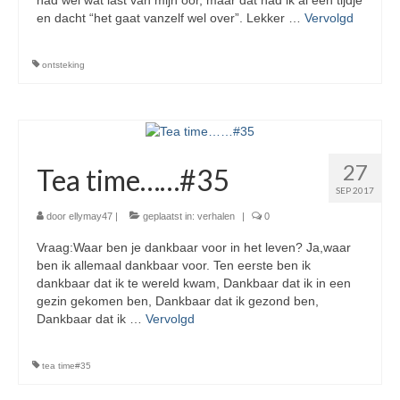
had wel wat last van mijn oor, maar dat had ik al een tijdje
en dacht “het gaat vanzelf wel over”. Lekker …
Vervolgd
ontsteking
27
Tea time……#35
SEP 2017
door
ellymay47
|
geplaatst in:
verhalen
|
0
Vraag:Waar ben je dankbaar voor in het leven? Ja,waar
ben ik allemaal dankbaar voor. Ten eerste ben ik
dankbaar dat ik te wereld kwam, Dankbaar dat ik in een
gezin gekomen ben, Dankbaar dat ik gezond ben,
Dankbaar dat ik …
Vervolgd
tea time#35