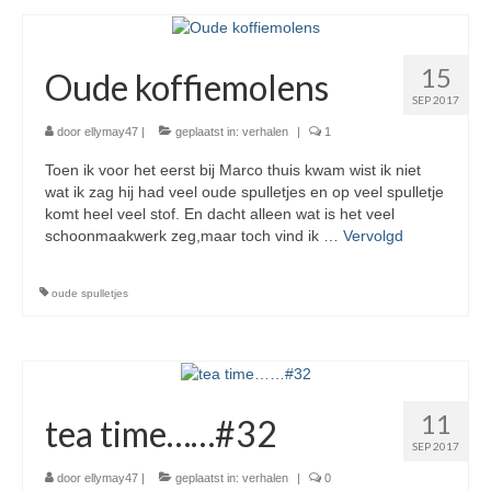
15
Oude koffiemolens
SEP 2017
door
ellymay47
|
geplaatst in:
verhalen
|
1
Toen ik voor het eerst bij Marco thuis kwam wist ik niet
wat ik zag hij had veel oude spulletjes en op veel spulletje
komt heel veel stof. En dacht alleen wat is het veel
schoonmaakwerk zeg,maar toch vind ik …
Vervolgd
oude spulletjes
11
tea time……#32
SEP 2017
door
ellymay47
|
geplaatst in:
verhalen
|
0