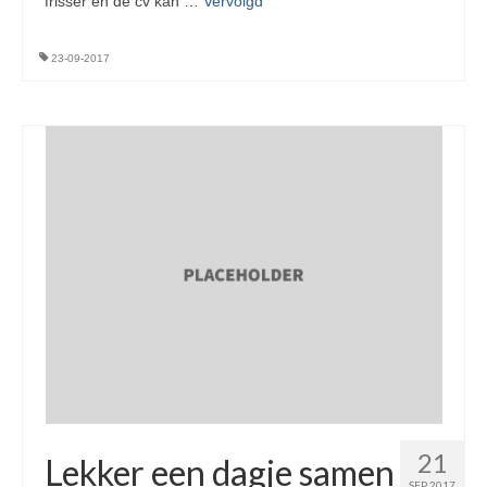
frisser en de cv kan …
Vervolgd
23-09-2017
21
Lekker een dagje samen
SEP 2017