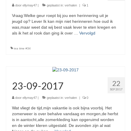
door
ellymay47
|
geplaatst in:
verhalen
|
1
Vraag:Welke geur roept bij jou een herinnering uit je
jeugd op? Lever Ik kan mijn niet herinneren hoe oud ik
was,maar weet dat wij best vaak lever te eten kregen en
als ik het al rook dan ging ik over …
Vervolgd
tea time #34
22
23-09-2017
SEP 2017
door
ellymay47
|
geplaatst in:
verhalen
|
0
Wat vliegt de tijd,mijn vakantie is ook bijna voorbij. Het
zomerweer is over behalve vandaag en morgen,de herfst
is in aantocht,alle zomerkleding kan opgeruimd worden
en de winter kleren uitgestald. De avonden zijn al wat