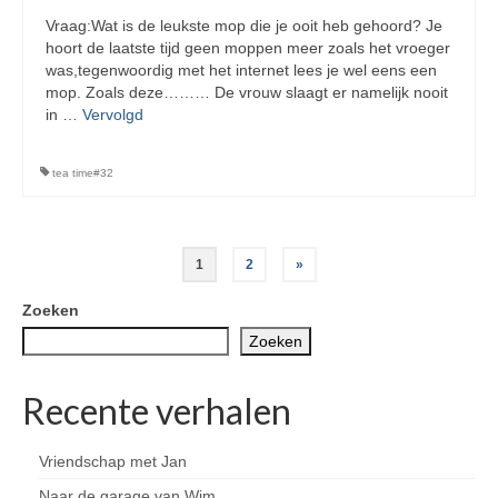
Vraag:Wat is de leukste mop die je ooit heb gehoord? Je
hoort de laatste tijd geen moppen meer zoals het vroeger
was,tegenwoordig met het internet lees je wel eens een
mop. Zoals deze……… De vrouw slaagt er namelijk nooit
in …
Vervolgd
tea time#32
Berichten
1
2
»
paginering
Zoeken
Zoeken
Recente verhalen
Vriendschap met Jan
Naar de garage van Wim