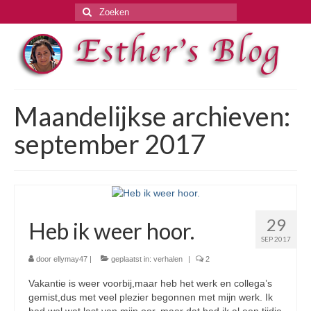
Zoeken
naar:
Maandelijkse archieven:
september 2017
29
Heb ik weer hoor.
SEP 2017
door
ellymay47
|
geplaatst in:
verhalen
|
2
Vakantie is weer voorbij,maar heb het werk en collega’s
gemist,dus met veel plezier begonnen met mijn werk. Ik