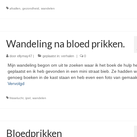
afvallen
,
gezondheid
,
wandelen
Wandeling na bloed prikken.
door
ellymay47
|
geplaatst in:
verhalen
|
0
Mijn wandeling begon om uit te zoeken waar ik het boek de hulp h
geplaatst en ik heb gevonden in een mini straat bieb. Ze hadden 
genoeg boeken in de kast staan en heb even een foto van gemaak
Vervolgd
frisselucht
,
ijzel
,
wandelen
Bloedprikken