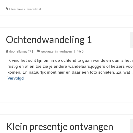
Eten
,
love it
,
winterkost
Ochtendwandeling 1
door
ellymay47
|
geplaatst in:
verhalen
|
0
Ik vind het echt fijn om in de ochtend te gaan wandelen dan is het
rustig en af en toe zie je andere wandelaars,joggers of fietsers voor
komen. En natuurlijk moet hier en daar een foto schieten. Zal wat
Vervolgd
Klein presentje ontvangen