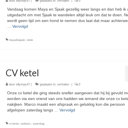
door
ellymay47
|
geplaatst in:
verhalen
|
0
Vandaag komen Maya en Sjaak gezellig weer langs en dan heb ik 
uitgedacht om met Sjaak te wandelen altijd leuk om dat te doen. N
wordt geen tijd om een hond te nemen dus laat dat maar achterwe
…
Vervolgd
maya&sjaak
,
visite
CV ketel
door
ellymay47
|
geplaatst in:
verhalen
|
0
Onze cv ketel die ging steeds sneller aangeven dat hij bij gevuld m
worden via een vriend van ons hadden we iemand die onze cv kete
nakijken. Marco maakt een afspraak en gelukkig kon die persoon
afgelopen zaterdag langs …
Vervolgd
cv-ketel
,
radiator.
,
zaterdag