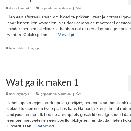
door
ellymay47
|
geplaatst in:
verhalen
|
0
Heb een afspraak staan om bloed te prikken, waar je normaal ge
naar binnen kon wandelen is er door corona de maatregel ontsta
minder mensen bij elkaar te hebben dat er een afspraak gemaakt
worden. Gelukkig kan je …
Vervolgd
bloedprikken
,
kou
,
lopen
Wat ga ik maken 1
door
ellymay47
|
geplaatst in:
verhalen
|
0
Ik heb spekreepjes,aardappelen,andijvie, nootmuskaat,bouillonblo
gekookte eieren en twee plakjes kaas Natuurlijk kan je het al raden
andijviestamppot Ik heb de aardappels geschild en afgespoeld daa
een pan met water en een bouillonblokje erin en dat dan laten kok
Ondertussen …
Vervolgd