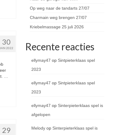
Op weg naar de tandarts 27/07
Charmain weg brengen 27/07
Kriebelmassage 25 juli 2026
30
Recente reacties
JAN 2022
ellymay47
op
Sintpieterklaas spel
eb
2023
weer
t. …
ellymay47
op
Sintpieterklaas spel
2023
ellymay47
op
Sinterpieterklaas spel is
afgelopen
Melody
op
Sinterpieterklaas spel is
29