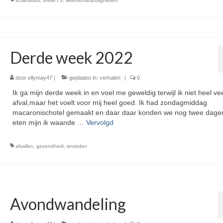
actieradius
,
BMW I 3
,
weersomstandigheden
Derde week 2022
door
ellymay47
|
geplaatst in:
verhalen
|
0
Ik ga mijn derde week in en voel me geweldig terwijl ik niet heel ve
afval,maar het voelt voor mij heel goed. Ik had zondagmiddag
macaronischotel gemaakt en daar daar konden we nog twee dage
eten mijn ik waande …
Vervolgd
afvallen
,
gezondheid
,
tevreden
Avondwandeling