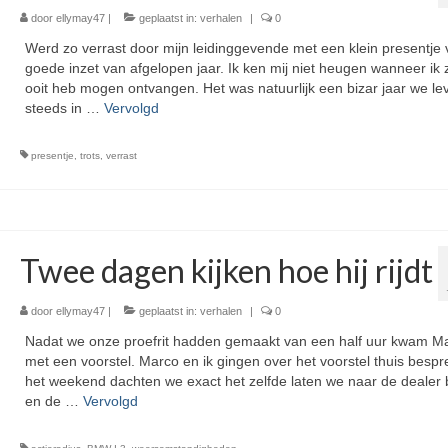
door
ellymay47
|
geplaatst in:
verhalen
|
0
Werd zo verrast door mijn leidinggevende met een klein presentje 
goede inzet van afgelopen jaar. Ik ken mij niet heugen wanneer ik 
ooit heb mogen ontvangen. Het was natuurlijk een bizar jaar we l
steeds in …
Vervolgd
presentje
,
trots
,
verrast
Twee dagen kijken hoe hij rijdt
door
ellymay47
|
geplaatst in:
verhalen
|
0
Nadat we onze proefrit hadden gemaakt van een half uur kwam Mar
met een voorstel. Marco en ik gingen over het voorstel thuis besp
het weekend dachten we exact het zelfde laten we naar de dealer 
en de …
Vervolgd