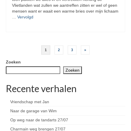
Vlietlanden wat zullen we aantreffen zitten er wel of geen
mensen want er waait een warme bries over mijn lichaam
…
Vervolgd
Berichten
1
2
3
»
paginering
Zoeken
Zoeken
Recente verhalen
Vriendschap met Jan
Naar de garage van Wim
Op weg naar de tandarts 27/07
Charmain weg brengen 27/07