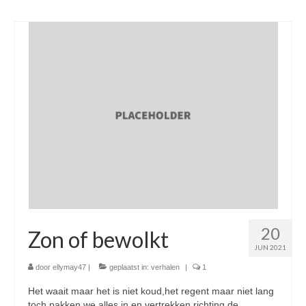
20
Zon of bewolkt
JUN 2021
door
ellymay47
|
geplaatst in:
verhalen
|
1
Het waait maar het is niet koud,het regent maar niet lang
toch pakken we alles in en vertrekken richting de