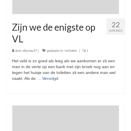
22
Zijn we de enigste op
JUN 2021
VL
door
ellymay47
|
geplaatst in:
verhalen
|
1
Het veld is zo goed als leeg als we aankomen er zit een
man in de verte op een bank met zijn broek nog aan en
tegen het huisje van de toiletten zit een andere man wel
naakt. Als de …
Vervolgd