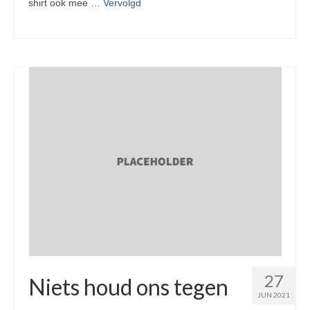
shirt ook mee …
Vervolgd
27
Niets houd ons tegen
JUN 2021