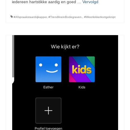
iedereen hartstikke aardig en goed …
Vervolgd
#Afspraakstaanbijkapper
,
#TrendlineinBodegraven.
,
#Weerlekkerkortgeknipt