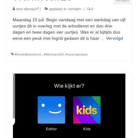
JUL 2023
door
ellymay47
|
geplaatst in:
verhalen
|
0
Maandag 10 juli: Begin vandaag met een werkdag van vijf
uurtjes dit in overleg met de arbodienst en dan drie
dagen en twee dagen vier uurtjes. Was er al bijtijds dus
eerst een peuk met Ingrid gedaan dit is haar …
Vervolgd
#Eindelijkweekend.
,
#Werkweek28
,
#zoveelgedaan