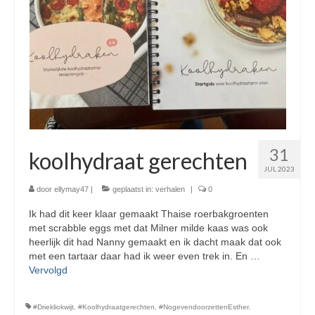
31
koolhydraat gerechten
JUL 2023
door
ellymay47
|
geplaatst in:
verhalen
|
0
Ik had dit keer klaar gemaakt Thaise roerbakgroenten
met scrabble eggs met dat Milner milde kaas was ook
heerlijk dit had Nanny gemaakt en ik dacht maak dat ook
met een tartaar daar had ik weer even trek in. En …
Vervolgd
#Driekliokwijt
,
#Koolhydraatgerechten
,
#NogevendoorzettenEsther.