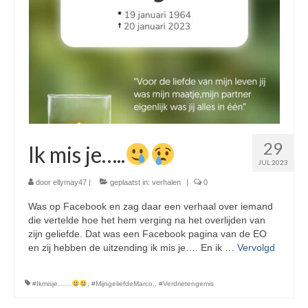
29
Ik mis je…..
JUL 2023
door
ellymay47
|
geplaatst in:
verhalen
|
0
Was op Facebook en zag daar een verhaal over iemand
die vertelde hoe het hem verging na het overlijden van
zijn geliefde. Dat was een Facebook pagina van de EO
en zij hebben de uitzending ik mis je…. En ik …
Vervolgd
#Ikmisje……
,
#MijngeliefdeMarco.
,
#Verdrietengemis