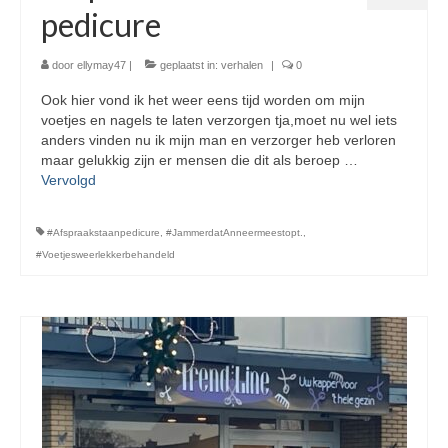
pedicure
door
ellymay47
|
geplaatst in:
verhalen
|
0
Ook hier vond ik het weer eens tijd worden om mijn
voetjes en nagels te laten verzorgen tja,moet nu wel iets
anders vinden nu ik mijn man en verzorger heb verloren
maar gelukkig zijn er mensen die dit als beroep …
Vervolgd
#Afspraakstaanpedicure
,
#JammerdatAnneermeestopt.
,
#Voetjesweerlekkerbehandeld