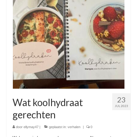
23
Wat koolhydraat
JUL 2023
gerechten
door
ellymay47
|
geplaatst in:
verhalen
|
0