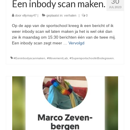
30
Een inbody scan maken.
JUL 2023
door
ellymay47
|
geplaatst in:
verhalen
|
0
Op de app van de sportschool kreeg ik een bericht of ik
weer inbody scan wil laten maken ja het is wel oké dan
zie ik maandag om 15:30 berichten één van de twee mij.
Een inbody scan zegt meer …
Vervolgd
#Eeninbodyscanmaken
,
#MovementLab
,
#SupersportschoolinBodegraven.