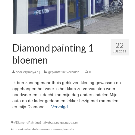
22
Diamond painting 1
JUL 2023
bloemen
door
ellymay47
|
geplaatst in:
verhalen
|
0
Ik ben zondag maar thuis gebleven kleding gewassen en
opgehangen het weer is het klam ze verwachten weer
noodweer en ik dacht kan mijn dag anders indelen.Mijn
auto op de lader gedaan en lekker bezig met rommelen
en mijn Diamond …
Vervolgd
#DiamondPainting1
,
#Hebalaardigwatgedaan
,
#Konookwelomdaterweernoodweeropkomstis.