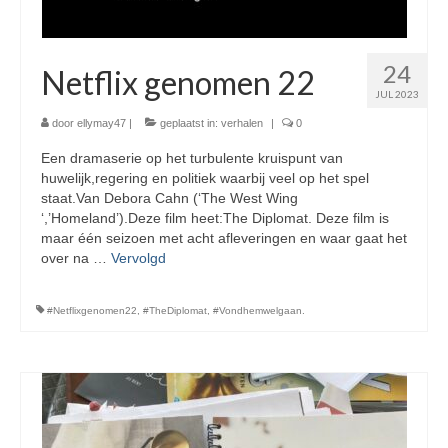
24
Netflix genomen 22
JUL 2023
door
ellymay47
|
geplaatst in:
verhalen
|
0
Een dramaserie op het turbulente kruispunt van
huwelijk,regering en politiek waarbij veel op het spel
staat.Van Debora Cahn (‘The West Wing
‘,’Homeland’).Deze film heet:The Diplomat. Deze film is
maar één seizoen met acht afleveringen en waar gaat het
over na …
Vervolgd
#Netflixgenomen22
,
#TheDiplomat
,
#Vondhemwelgaan.