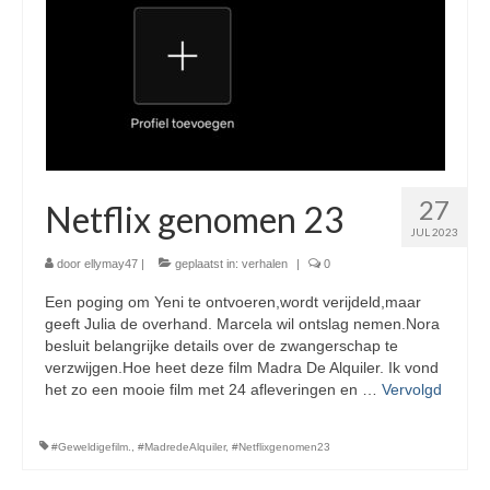
27
Netflix genomen 23
JUL 2023
door
ellymay47
|
geplaatst in:
verhalen
|
0
Een poging om Yeni te ontvoeren,wordt verijdeld,maar
geeft Julia de overhand. Marcela wil ontslag nemen.Nora
besluit belangrijke details over de zwangerschap te
verzwijgen.Hoe heet deze film Madra De Alquiler. Ik vond
het zo een mooie film met 24 afleveringen en …
Vervolgd
#Geweldigefilm.
,
#MadredeAlquiler
,
#Netflixgenomen23