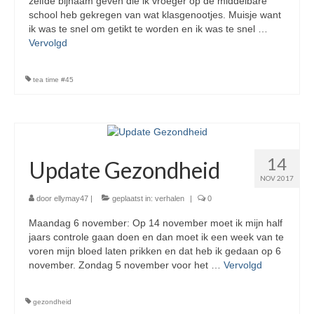
zelfde bijnaam geven die ik vroeger op de middelbare
school heb gekregen van wat klasgenootjes. Muisje want
ik was te snel om getikt te worden en ik was te snel …
Vervolgd
tea time #45
14
Update Gezondheid
NOV 2017
door
ellymay47
|
geplaatst in:
verhalen
|
0
Maandag 6 november: Op 14 november moet ik mijn half
jaars controle gaan doen en dan moet ik een week van te
voren mijn bloed laten prikken en dat heb ik gedaan op 6
november. Zondag 5 november voor het …
Vervolgd
gezondheid