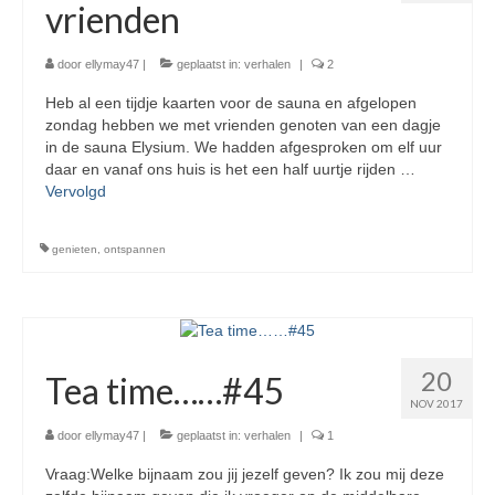
vrienden
door
ellymay47
|
geplaatst in:
verhalen
|
2
Heb al een tijdje kaarten voor de sauna en afgelopen
zondag hebben we met vrienden genoten van een dagje
in de sauna Elysium. We hadden afgesproken om elf uur
daar en vanaf ons huis is het een half uurtje rijden …
Vervolgd
genieten
,
ontspannen
20
Tea time……#45
NOV 2017
door
ellymay47
|
geplaatst in:
verhalen
|
1
Vraag:Welke bijnaam zou jij jezelf geven? Ik zou mij deze