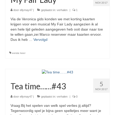
NOV 2017
door
ellymay47
|
geplaatst in:
verhalen
|
1
Via de Veronica gids konden we met korting kaarten
krijgen voor een musical My Fair Lady aangezien ik al
een hele tijd geleden aangegeven heb ooit daar naar toe
te willen gaan,zei Marco reserveer maar kaarten ervoor.
Dus ik heb …
Vervolgd
eerste keer
5
Tea time……#43
NOV 2017
door
ellymay47
|
geplaatst in:
verhalen
|
0
Vraag:Bij het spelen van welk spel verlies jij altijd?
Tegenwoordig spel je bijna geen spelletjes meer want je