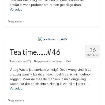
best wel wat dovig ben. Ik vind ook dat ik uniek ben
omdat ik vaak probeer om er een gezellige draai …
Vervolgd
tea time#47
26
Tea time……#46
NOV 2017
door
ellymay47
|
geplaatst in:
verhalen
|
0
Vraag:Wat is jou sterkste zintuig? Deze vraag vind ik zo
grappig want ik las dit en dacht gelijk zal ik mijn gehoor
zeggen. Maar de meeste mensen in mijn omgeving
weten dat,dat de slechtste zintuig is zie bij mij sterk …
Vervolgd
tea time#46