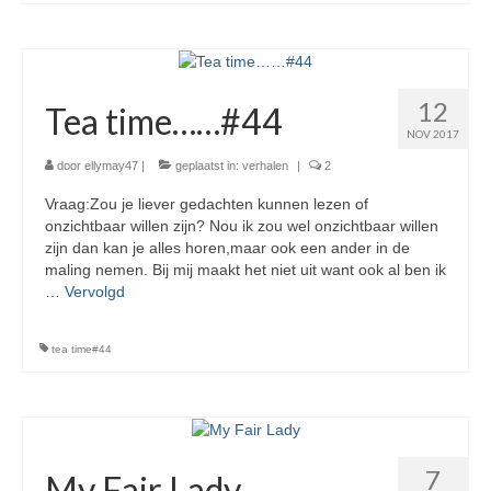
12
Tea time……#44
NOV 2017
door
ellymay47
|
geplaatst in:
verhalen
|
2
Vraag:Zou je liever gedachten kunnen lezen of
onzichtbaar willen zijn? Nou ik zou wel onzichtbaar willen
zijn dan kan je alles horen,maar ook een ander in de
maling nemen. Bij mij maakt het niet uit want ook al ben ik
…
Vervolgd
tea time#44
7
My Fair Lady