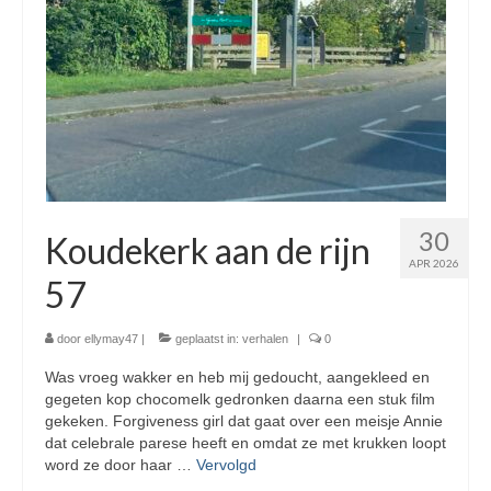
30
Koudekerk aan de rijn
APR 2026
57
door
ellymay47
|
geplaatst in:
verhalen
|
0
Was vroeg wakker en heb mij gedoucht, aangekleed en
gegeten kop chocomelk gedronken daarna een stuk film
gekeken. Forgiveness girl dat gaat over een meisje Annie
dat celebrale parese heeft en omdat ze met krukken loopt
word ze door haar …
Vervolgd