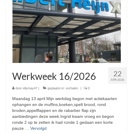
22
Werkweek 16/2026
APR 2026
door
ellymay47
|
geplaatst in:
verhalen
|
0
Maandag 13 april Mijn werkdag begon met actiekaarten
ophangen en de muffins,koeken,spelt brood, rond
broden,appelflappen en de rabarber flap zijn
aanbiedingen deze week.Ingrid kwam vroeg en begon
ronde 2 op te zetten ik had ronde 1 gedaan een korte
pauze …
Vervolgd