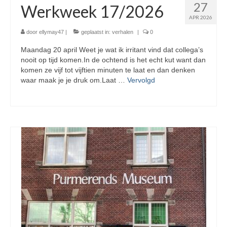
27
Werkweek 17/2026
APR 2026
door
ellymay47
|
geplaatst in:
verhalen
|
0
Maandag 20 april Weet je wat ik irritant vind dat collega’s
nooit op tijd komen.In de ochtend is het echt kut want dan
komen ze vijf tot vijftien minuten te laat en dan denken
waar maak je je druk om.Laat …
Vervolgd