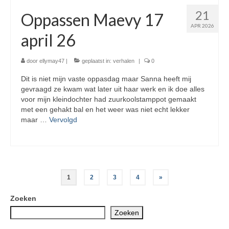
21
Oppassen Maevy 17
APR 2026
april 26
door
ellymay47
|
geplaatst in:
verhalen
|
0
Dit is niet mijn vaste oppasdag maar Sanna heeft mij
gevraagd ze kwam wat later uit haar werk en ik doe alles
voor mijn kleindochter had zuurkoolstamppot gemaakt
met een gehakt bal en het weer was niet echt lekker
maar …
Vervolgd
Berichten
1
2
3
4
»
paginering
Zoeken
Zoeken