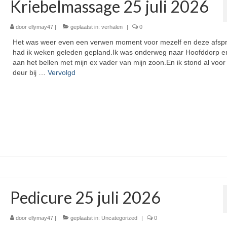
Kriebelmassage 25 juli 2026
door
ellymay47
|
geplaatst in:
verhalen
|
0
Het was weer even een verwen moment voor mezelf en deze afsp
had ik weken geleden gepland.Ik was onderweg naar Hoofddorp e
aan het bellen met mijn ex vader van mijn zoon.En ik stond al voor
deur bij …
Vervolgd
Pedicure 25 juli 2026
door
ellymay47
|
geplaatst in:
Uncategorized
|
0