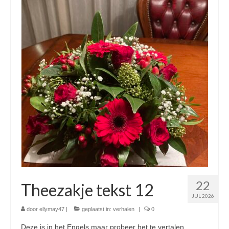
22
Theezakje tekst 12
JUL 2026
door
ellymay47
|
geplaatst in:
verhalen
|
0
Deze is in het Engels maar probeer het te vertalen.