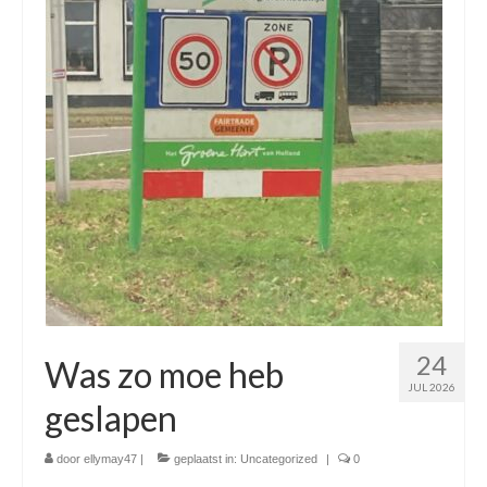
24
Was zo moe heb
JUL 2026
geslapen
door
ellymay47
|
geplaatst in:
Uncategorized
|
0