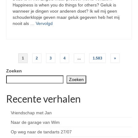
Happiness is when you do things for others? Geluk is
wanneer je dingen voor anderen doet? Ik wil mij geen
schouderklopje geven maar geluk gegeven heb het mij
nooit als …
Vervolgd
Berichten
1
2
3
4
…
1.583
»
paginering
Zoeken
Zoeken
Recente verhalen
Vriendschap met Jan
Naar de garage van Wim
Op weg naar de tandarts 27/07