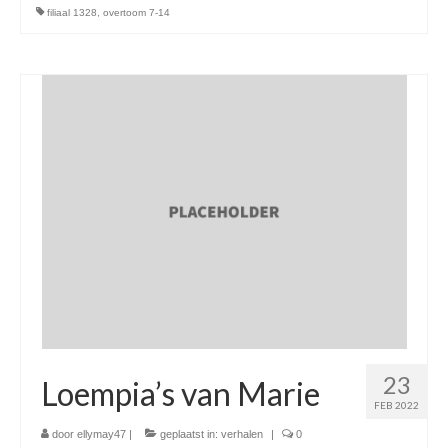
filiaal 1328
,
overtoom 7-14
23
Loempia’s van Marie
FEB 2022
door
ellymay47
|
geplaatst in:
verhalen
|
0