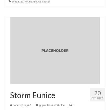
anno2022
,
Foutje
,
nieuwe kapsel
20
Storm Eunice
FEB 2022
door
ellymay47
|
geplaatst in:
verhalen
|
0