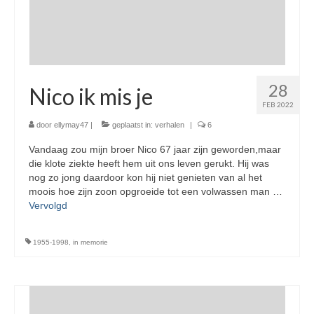
28
Nico ik mis je
FEB 2022
door
ellymay47
|
geplaatst in:
verhalen
|
6
Vandaag zou mijn broer Nico 67 jaar zijn geworden,maar
die klote ziekte heeft hem uit ons leven gerukt. Hij was
nog zo jong daardoor kon hij niet genieten van al het
moois hoe zijn zoon opgroeide tot een volwassen man …
Vervolgd
1955-1998
,
in memorie