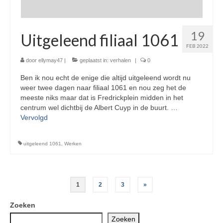
19
Uitgeleend filiaal 1061
FEB 2022
door
ellymay47
|
geplaatst in:
verhalen
|
0
Ben ik nou echt de enige die altijd uitgeleend wordt nu
weer twee dagen naar filiaal 1061 en nou zeg het de
meeste niks maar dat is Fredrickplein midden in het
centrum wel dichtbij de Albert Cuyp in de buurt. …
Vervolgd
uitgeleend 1061
,
Werken
Berichten
1
2
3
»
paginering
Zoeken
Zoeken