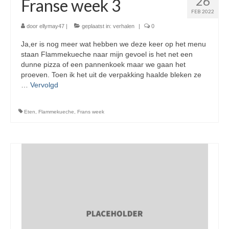
26
Franse week 3
FEB 2022
door
ellymay47
|
geplaatst in:
verhalen
|
0
Ja,er is nog meer wat hebben we deze keer op het menu
staan Flammekueche naar mijn gevoel is het net een
dunne pizza of een pannenkoek maar we gaan het
proeven. Toen ik het uit de verpakking haalde bleken ze
…
Vervolgd
Eten
,
Flammekueche
,
Frans week