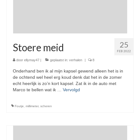
25
Stoere meid
FEB 2022
door
ellymay47
|
geplaatst in:
verhalen
|
8
Onderhand ben ik al mijn kapsel gewend alleen het is in
de ochtend wel heel erg koud denk dat het in de zomer
echt heerlijk is zo’n kort kapsel. Zat ik in de auto met
Marco te bellen wat ik …
Vervolgd
Foutje
,
millimeter
,
scheren