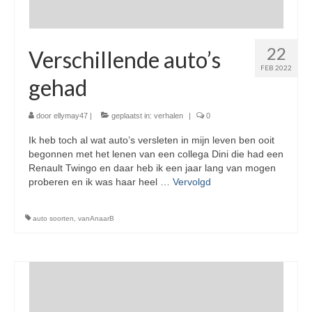
22
Verschillende auto’s
FEB 2022
gehad
door
ellymay47
|
geplaatst in:
verhalen
|
0
Ik heb toch al wat auto’s versleten in mijn leven ben ooit
begonnen met het lenen van een collega Dini die had een
Renault Twingo en daar heb ik een jaar lang van mogen
proberen en ik was haar heel …
Vervolgd
auto soorten
,
vanAnaarB