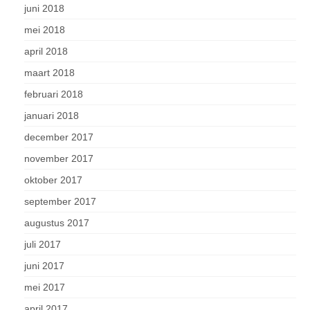
juni 2018
mei 2018
april 2018
maart 2018
februari 2018
januari 2018
december 2017
november 2017
oktober 2017
september 2017
augustus 2017
juli 2017
juni 2017
mei 2017
april 2017