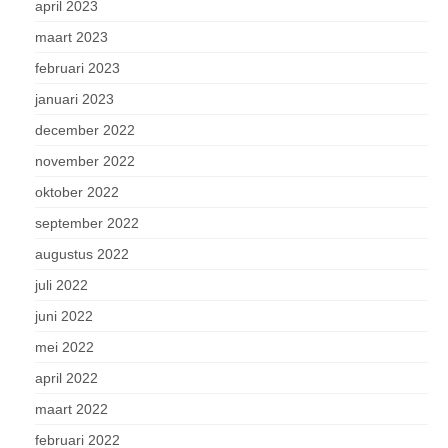
april 2023
maart 2023
februari 2023
januari 2023
december 2022
november 2022
oktober 2022
september 2022
augustus 2022
juli 2022
juni 2022
mei 2022
april 2022
maart 2022
februari 2022