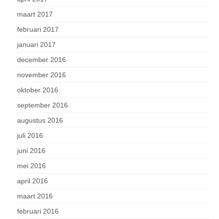
maart 2017
februari 2017
januari 2017
december 2016
november 2016
oktober 2016
september 2016
augustus 2016
juli 2016
juni 2016
mei 2016
april 2016
maart 2016
februari 2016