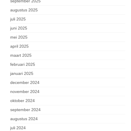
september 2025
augustus 2025
juli 2025
juni 2025
mei 2025
april 2025
maart 2025
februari 2025
januari 2025
december 2024
november 2024
oktober 2024
september 2024
augustus 2024
juli 2024