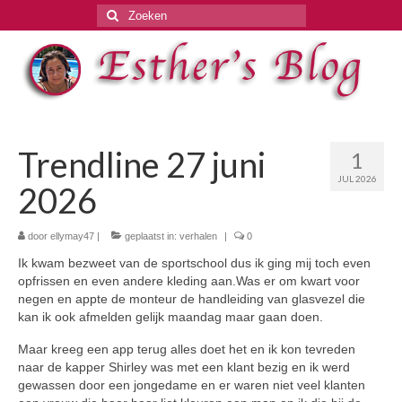
Zoeken
naar:
Trendline 27 juni
1
JUL 2026
2026
door
ellymay47
|
geplaatst in:
verhalen
|
0
Ik kwam bezweet van de sportschool dus ik ging mij toch even
opfrissen en even andere kleding aan.Was er om kwart voor
negen en appte de monteur de handleiding van glasvezel die
kan ik ook afmelden gelijk maandag maar gaan doen.
Maar kreeg een app terug alles doet het en ik kon tevreden
naar de kapper Shirley was met een klant bezig en ik werd
gewassen door een jongedame en er waren niet veel klanten