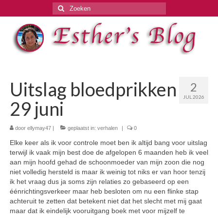
Zoeken
naar:
Uitslag bloedprikken
2
JUL 2026
29 juni
door
ellymay47
|
geplaatst in:
verhalen
|
0
Elke keer als ik voor controle moet ben ik altijd bang voor uitslag
terwijl ik vaak mijn best doe de afgelopen 6 maanden heb ik veel
aan mijn hoofd gehad de schoonmoeder van mijn zoon die nog
niet volledig hersteld is maar ik weinig tot niks er van hoor tenzij
ik het vraag dus ja soms zijn relaties zo gebaseerd op een
éénrichtingsverkeer maar heb besloten om nu een flinke stap
achteruit te zetten dat betekent niet dat het slecht met mij gaat
maar dat ik eindelijk vooruitgang boek met voor mijzelf te