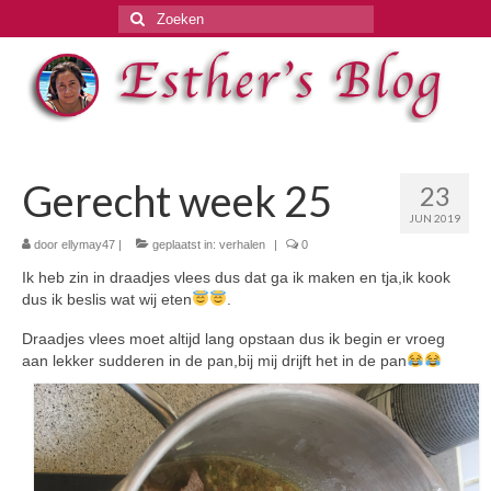
Zoeken
naar:
Gerecht week 25
23
JUN 2019
door
ellymay47
|
geplaatst in:
verhalen
|
0
Ik heb zin in draadjes vlees dus dat ga ik maken en tja,ik kook
dus ik beslis wat wij eten
.
Draadjes vlees moet altijd lang opstaan dus ik begin er vroeg
aan lekker sudderen in de pan,bij mij drijft het in de pan