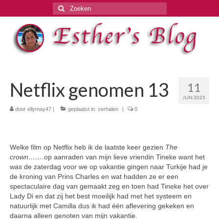
Zoeken
naar:
Netflix genomen 13
11
JUN 2023
door
ellymay47
|
geplaatst in:
verhalen
|
0
Welke film op Netflix heb ik de laatste keer gezien
The
crown…….
op aanraden van mijn lieve vriendin Tineke want het
was de zaterdag voor we op vakantie gingen naar Turkije had je
de kroning van Prins Charles en wat hadden ze er een
spectaculaire dag van gemaakt zeg en toen had Tineke het over
Lady Di en dat zij het best moeilijk had met het systeem en
natuurlijk met Camilla dus ik had één aflevering gekeken en
daarna alleen genoten van mijn vakantie.