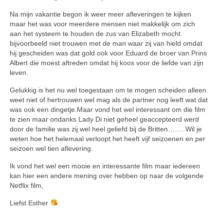
Na mijn vakantie begon ik weer meer afleveringen te kijken
maar het was voor meerdere mensen niet makkelijk om zich
aan het systeem te houden de zus van Elizabeth mocht
bijvoorbeeld niet trouwen met de man waar zij van hield omdat
hij gescheiden was dat gold ook voor Eduard de broer van Prins
Albert die moest aftreden omdat hij koos voor de liefde van zijn
leven.
Gelukkig is het nu wel toegestaan om te mogen scheiden alleen
weet niet of hertrouwen wel mag als de partner nog leeft wat dat
was ook een dingetje.Maar vond het wel interessant om die film
te zien maar ondanks Lady Di niet geheel geaccepteerd werd
door de familie was zij wel heel geliefd bij de Britten……..Wil je
weten hoe het helemaal verloopt het heeft vijf seizoenen en per
seizoen wel tien aflevering.
Ik vond het wel een mooie en interessante film maar iedereen
kan hier een andere mening over hebben op naar de volgende
Netflix film,
Liefst Esther