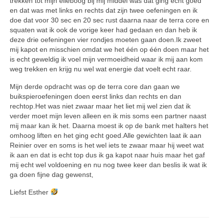
trekken tot mijn elleboog bij mij middel was dat ging echt goed
en dat was met links en rechts dat zijn twee oefeningen en ik
doe dat voor 30 sec en 20 sec rust daarna naar de terra core en
squaten wat ik ook de vorige keer had gedaan en dan heb ik
deze drie oefeningen vier rondjes moeten gaan doen.Ik zweet
mij kapot en misschien omdat we het één op één doen maar het
is echt geweldig ik voel mijn vermoeidheid waar ik mij aan kom
weg trekken en krijg nu wel wat energie dat voelt echt raar.
Mijn derde opdracht was op de terra core dan gaan we
buikspieroefeningen doen eerst links dan rechts en dan
rechtop.Het was niet zwaar maar het liet mij wel zien dat ik
verder moet mijn leven alleen en ik mis soms een partner naast
mij maar kan ik het. Daarna moest ik op de bank met halters het
omhoog liften en het ging echt goed.Alle gewichten laat ik aan
Reinier over en soms is het wel iets te zwaar maar hij weet wat
ik aan en dat is echt top dus ik ga kapot naar huis maar het gaf
mij echt wel voldoening en nu nog twee keer dan beslis ik wat ik
ga doen fijne dag gewenst,
Liefst Esther