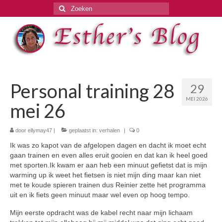
Zoeken
naar:
Personal training 28
29
MEI 2026
mei 26
door
ellymay47
|
geplaatst in:
verhalen
|
0
Ik was zo kapot van de afgelopen dagen en dacht ik moet echt
gaan trainen en even alles eruit gooien en dat kan ik heel goed
met sporten.Ik kwam er aan heb een minuut gefietst dat is mijn
warming up ik weet het fietsen is niet mijn ding maar kan niet
met te koude spieren trainen dus Reinier zette het programma
uit en ik fiets geen minuut maar wel even op hoog tempo.
Mijn eerste opdracht was de kabel recht naar mijn lichaam