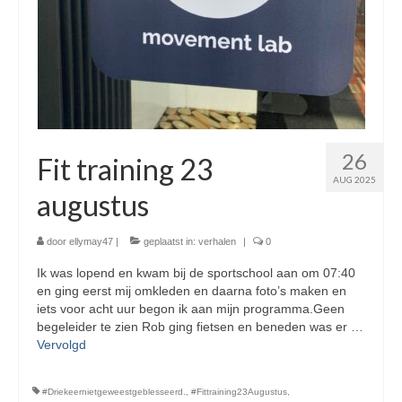
26
Fit training 23
AUG 2025
augustus
door
ellymay47
|
geplaatst in:
verhalen
|
0
Ik was lopend en kwam bij de sportschool aan om 07:40
en ging eerst mij omkleden en daarna foto’s maken en
iets voor acht uur begon ik aan mijn programma.Geen
begeleider te zien Rob ging fietsen en beneden was er …
Vervolgd
#Driekeernietgeweestgeblesseerd.
,
#Fittraining23Augustus
,