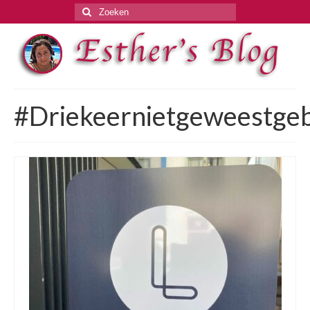
Zoeken
naar:
#Driekeernietgeweestgeb