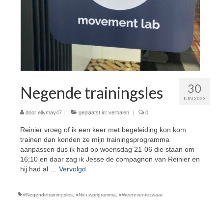
30
Negende trainingsles
JUN 2023
door
ellymay47
|
geplaatst in:
verhalen
|
0
Reinier vroeg of ik een keer met begeleiding kon kom
trainen dan konden ze mijn trainingsprogramma
aanpassen dus ik had op woensdag 21-06 die staan om
16;10 en daar zag ik Jesse de compagnon van Reinier en
hij had al …
Vervolgd
#Negendetrainingsles
,
#Nieuwprigramma
,
#Weereventezwaar.