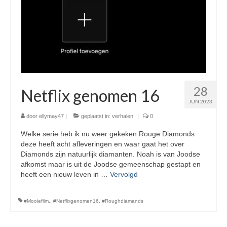
28
Netflix genomen 16
JUN 2023
door
ellymay47
|
geplaatst in:
verhalen
|
0
Welke serie heb ik nu weer gekeken Rouge Diamonds
deze heeft acht afleveringen en waar gaat het over
Diamonds zijn natuurlijk diamanten. Noah is van Joodse
afkomst maar is uit de Joodse gemeenschap gestapt en
heeft een nieuw leven in …
Vervolgd
#Mooiefilm.
,
#Netflixgenomen16
,
#Roughdiamands