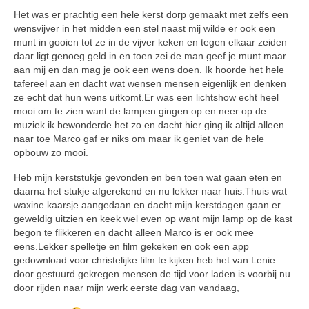
Het was er prachtig een hele kerst dorp gemaakt met zelfs een
wensvijver in het midden een stel naast mij wilde er ook een
munt in gooien tot ze in de vijver keken en tegen elkaar zeiden
daar ligt genoeg geld in en toen zei de man geef je munt maar
aan mij en dan mag je ook een wens doen. Ik hoorde het hele
tafereel aan en dacht wat wensen mensen eigenlijk en denken
ze echt dat hun wens uitkomt.Er was een lichtshow echt heel
mooi om te zien want de lampen gingen op en neer op de
muziek ik bewonderde het zo en dacht hier ging ik altijd alleen
naar toe Marco gaf er niks om maar ik geniet van de hele
opbouw zo mooi.
Heb mijn kerststukje gevonden en ben toen wat gaan eten en
daarna het stukje afgerekend en nu lekker naar huis.Thuis wat
waxine kaarsje aangedaan en dacht mijn kerstdagen gaan er
geweldig uitzien en keek wel even op want mijn lamp op de kast
begon te flikkeren en dacht alleen Marco is er ook mee
eens.Lekker spelletje en film gekeken en ook een app
gedownload voor christelijke film te kijken heb het van Lenie
door gestuurd gekregen mensen de tijd voor laden is voorbij nu
door rijden naar mijn werk eerste dag van vandaag,