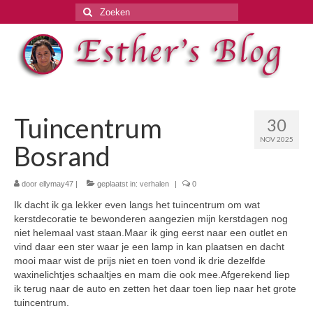
Zoeken
naar:
Tuincentrum
30
NOV 2025
Bosrand
door
ellymay47
|
geplaatst in:
verhalen
|
0
Ik dacht ik ga lekker even langs het tuincentrum om wat
kerstdecoratie te bewonderen aangezien mijn kerstdagen nog
niet helemaal vast staan.Maar ik ging eerst naar een outlet en
vind daar een ster waar je een lamp in kan plaatsen en dacht
mooi maar wist de prijs niet en toen vond ik drie dezelfde
waxinelichtjes schaaltjes en mam die ook mee.Afgerekend liep
ik terug naar de auto en zetten het daar toen liep naar het grote
tuincentrum.