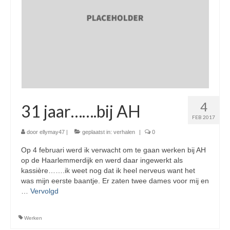
4
31 jaar…….bij AH
FEB 2017
door
ellymay47
|
geplaatst in:
verhalen
|
0
Op 4 februari werd ik verwacht om te gaan werken bij AH
op de Haarlemmerdijk en werd daar ingewerkt als
kassière…….ik weet nog dat ik heel nerveus want het
was mijn eerste baantje. Er zaten twee dames voor mij en
…
Vervolgd
Werken