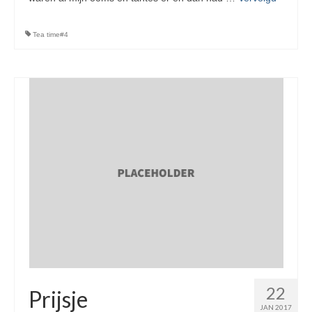
Tea time#4
22
Prijsje
JAN 2017