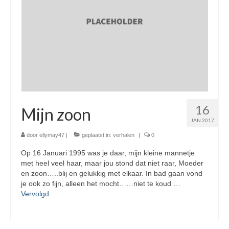
16
Mijn zoon
JAN 2017
door
ellymay47
|
geplaatst in:
verhalen
|
0
Op 16 Januari 1995 was je daar, mijn kleine mannetje
met heel veel haar, maar jou stond dat niet raar, Moeder
en zoon…..blij en gelukkig met elkaar. In bad gaan vond
je ook zo fijn, alleen het mocht……niet te koud …
Vervolgd