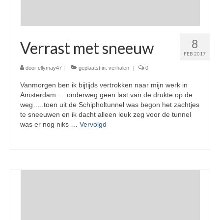
8
Verrast met sneeuw
FEB 2017
door
ellymay47
|
geplaatst in:
verhalen
|
0
Vanmorgen ben ik bijtijds vertrokken naar mijn werk in
Amsterdam…..onderweg geen last van de drukte op de
weg…..toen uit de Schipholtunnel was begon het zachtjes
te sneeuwen en ik dacht alleen leuk zeg voor de tunnel
was er nog niks …
Vervolgd