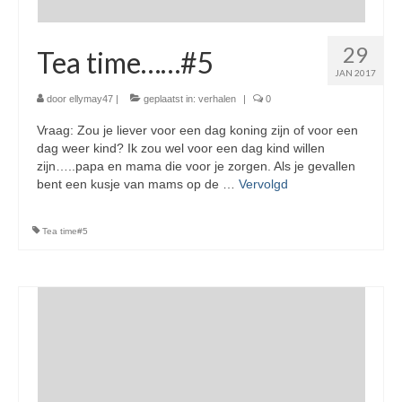
29
Tea time……#5
JAN 2017
door
ellymay47
|
geplaatst in:
verhalen
|
0
Vraag: Zou je liever voor een dag koning zijn of voor een
dag weer kind? Ik zou wel voor een dag kind willen
zijn…..papa en mama die voor je zorgen. Als je gevallen
bent een kusje van mams op de …
Vervolgd
Tea time#5