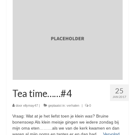
25
Tea time……#4
JAN 2017
door
ellymay47
|
geplaatst in:
verhalen
|
0
Vraag: Wat at je het liefst toen je klein was? Bruine
bonensoep Als klein meisje gingen we iedere zondag bij
mijn oma eten………als we van de kerk kwamen en dan
waren al mijn ooms en tantes er en dan had …
Vervolgd