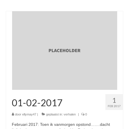
1
01-02-2017
FEB 2017
door
ellymay47
|
geplaatst in:
verhalen
|
0
Februari 2017: Toen ik vanmorgen opstond…….dacht