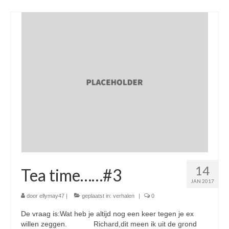
14
Tea time……#3
JAN 2017
door
ellymay47
|
geplaatst in:
verhalen
|
0
De vraag is:Wat heb je altijd nog een keer tegen je ex
willen zeggen. Richard,dit meen ik uit de grond