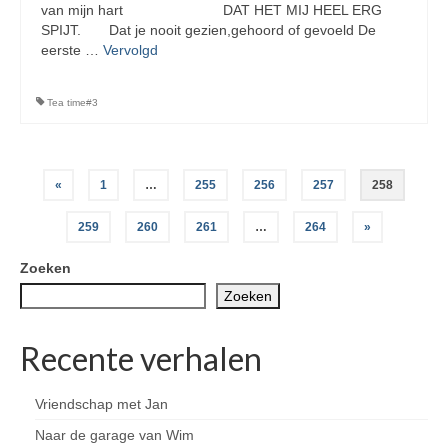
van mijn hart DAT HET MIJ HEEL ERG
SPIJT. Dat je nooit gezien,gehoord of gevoeld De
eerste …
Vervolgd
Tea time#3
Berichten
«
1
…
255
256
257
258
paginering
259
260
261
…
264
»
Zoeken
Zoeken
Recente verhalen
Vriendschap met Jan
Naar de garage van Wim