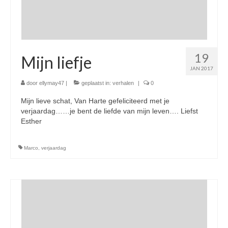
19
Mijn liefje
JAN 2017
door
ellymay47
|
geplaatst in:
verhalen
|
0
Mijn lieve schat, Van Harte gefeliciteerd met je
verjaardag……je bent de liefde van mijn leven…. Liefst
Esther
Marco
,
verjaardag