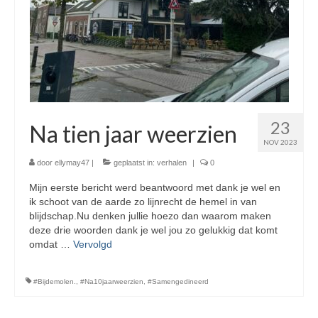
23
Na tien jaar weerzien
NOV 2023
door
ellymay47
|
geplaatst in:
verhalen
|
0
Mijn eerste bericht werd beantwoord met dank je wel en
ik schoot van de aarde zo lijnrecht de hemel in van
blijdschap.Nu denken jullie hoezo dan waarom maken
deze drie woorden dank je wel jou zo gelukkig dat komt
omdat …
Vervolgd
#Bijdemolen.
,
#Na10jaarweerzien
,
#Samengedineerd