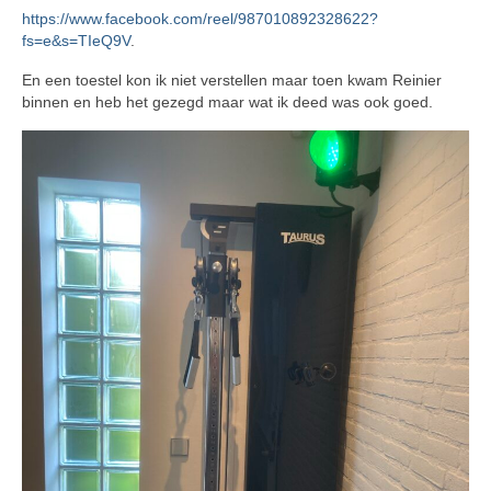
https://www.facebook.com/reel/987010892328622?
fs=e&s=TIeQ9V
.
En een toestel kon ik niet verstellen maar toen kwam Reinier
binnen en heb het gezegd maar wat ik deed was ook goed.