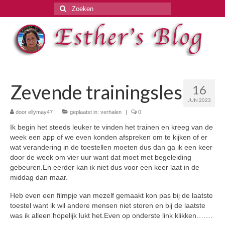
Zoeken
naar:
Zevende trainingsles
16
JUN 2023
door
ellymay47
|
geplaatst in:
verhalen
|
0
Ik begin het steeds leuker te vinden het trainen en kreeg van de
week een app of we even konden afspreken om te kijken of er
wat verandering in de toestellen moeten dus dan ga ik een keer
door de week om vier uur want dat moet met begeleiding
gebeuren.En eerder kan ik niet dus voor een keer laat in de
middag dan maar.
Heb even een filmpje van mezelf gemaakt kon pas bij de laatste
toestel want ik wil andere mensen niet storen en bij de laatste
was ik alleen hopelijk lukt het.Even op onderste link klikken…….