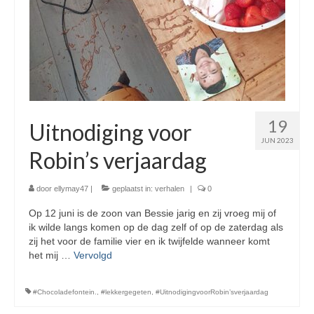
19
Uitnodiging voor
JUN 2023
Robin’s verjaardag
door
ellymay47
|
geplaatst in:
verhalen
|
0
Op 12 juni is de zoon van Bessie jarig en zij vroeg mij of
ik wilde langs komen op de dag zelf of op de zaterdag als
zij het voor de familie vier en ik twijfelde wanneer komt
het mij …
Vervolgd
#Chocoladefontein.
,
#lekkergegeten
,
#UitnodigingvoorRobin’sverjaardag