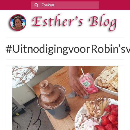
Zoeken
naar:
#UitnodigingvoorRobin’s