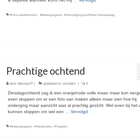
ik twijfelde wanneer komt het mij …
Vervolgd
#Chocoladefontein.
,
#lekkergegeten
,
#UitnodigingvoorRobin’sverjaardag
Prachtige ochtend
door
ellymay47
|
geplaatst in:
verhalen
|
0
Dinsdagochtend zag ik een oranje/rode volle maan maar kon nerg
even stoppen om er een foto van maken alleen maar zien hoe hij
onderging maar aanzicht was al prachtig gezicht. Wel even bij het 
kunnen stoppen om wel een …
Vervolgd
#lekkergegeten
,
#Vlietlanden
,
#Yogales