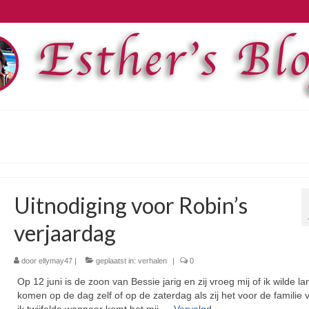
Uitnodiging voor Robin’s
verjaardag
door
ellymay47
|
geplaatst in:
verhalen
|
0
Op 12 juni is de zoon van Bessie jarig en zij vroeg mij of ik wilde la
komen op de dag zelf of op de zaterdag als zij het voor de familie v