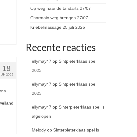
Op weg naar de tandarts 27/07
Charmain weg brengen 27/07
Kriebelmassage 25 juli 2026
Recente reacties
ellymay47
op
Sintpieterklaas spel
18
2023
JUN 2022
ellymay47
op
Sintpieterklaas spel
ens
2023
weiland
ellymay47
op
Sinterpieterklaas spel is
afgelopen
Melody
op
Sinterpieterklaas spel is