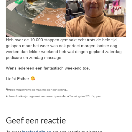
Heb over de 10.000 stappen gemaakt echt trots de hele tijd
gelopen maar het weer was ook perfect morgen laatste dag
werken dan lekker weekend heb wat dingen gepland zaterdag
pedicure en zondag massage.
Wens iedereen een fantastisch weekend toe,
Liefst Esther
#Hebmijnietverveeldmaarmooieherindering.
,
#Hiervuldeikmijndagmeeinaaneenrotperiode
,
#Trainingsles22+Kapper
Geef een reactie
Je moet
ingelogd zijn op
om een reactie te plaatsen.