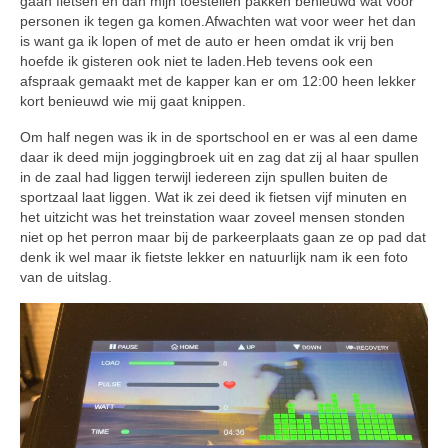
gaan fietsen en dan mijn toestellen pakken benieuwd wat voor
personen ik tegen ga komen.Afwachten wat voor weer het dan
is want ga ik lopen of met de auto er heen omdat ik vrij ben
hoefde ik gisteren ook niet te laden.Heb tevens ook een
afspraak gemaakt met de kapper kan er om 12:00 heen lekker
kort benieuwd wie mij gaat knippen.
Om half negen was ik in de sportschool en er was al een dame
daar ik deed mijn joggingbroek uit en zag dat zij al haar spullen
in de zaal had liggen terwijl iedereen zijn spullen buiten de
sportzaal laat liggen. Wat ik zei deed ik fietsen vijf minuten en
het uitzicht was het treinstation waar zoveel mensen stonden
niet op het perron maar bij de parkeerplaats gaan ze op pad dat
denk ik wel maar ik fietste lekker en natuurlijk nam ik een foto
van de uitslag.