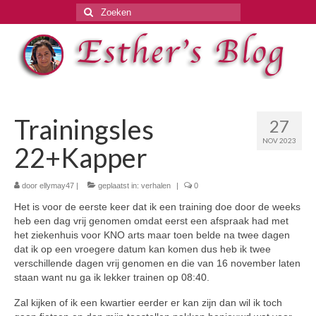
Zoeken
naar:
Trainingsles
27
NOV 2023
22+Kapper
door
ellymay47
|
geplaatst in:
verhalen
|
0
Het is voor de eerste keer dat ik een training doe door de weeks
heb een dag vrij genomen omdat eerst een afspraak had met
het ziekenhuis voor KNO arts maar toen belde na twee dagen
dat ik op een vroegere datum kan komen dus heb ik twee
verschillende dagen vrij genomen en die van 16 november laten
staan want nu ga ik lekker trainen op 08:40.
Zal kijken of ik een kwartier eerder er kan zijn dan wil ik toch